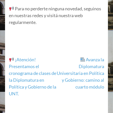
Para no perderte ninguna novedad, seguinos
en nuestras redes y visitá nuestra web
regularmente.
Navegación
¡Atención!
Avanza la
Presentamos el
Diplomatura
de
cronograma de clases de
Universitaria en Política
entradas
la Diplomatura en
y Gobierno: camino al
Política y Gobierno de la
cuarto módulo
UNT.